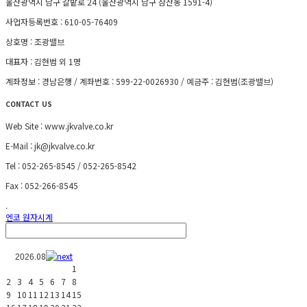
울산광역시 남구 갈밭로 24 (울산광역시 남구 삼산동 1591-4)
사업자등록번호 : 610-05-76409
상호명 : 조광밸브
대표자 : 김현범 외 1명
계좌정보 : 경남은행 / 계좌번호 : 599-22-0026930 / 예금주 : 김현범(조광밸브)
CONTACT US
Web Site : www.jkvalve.co.kr
E-Mail : jk@jkvalve.co.kr
Tel : 052-265-8545 / 052-265-8542
Fax : 052-266-8545
.
엔코 원자시계
08
2026.
1
2
3
4
5
6
7
8
9
10
11
12
13
14
15