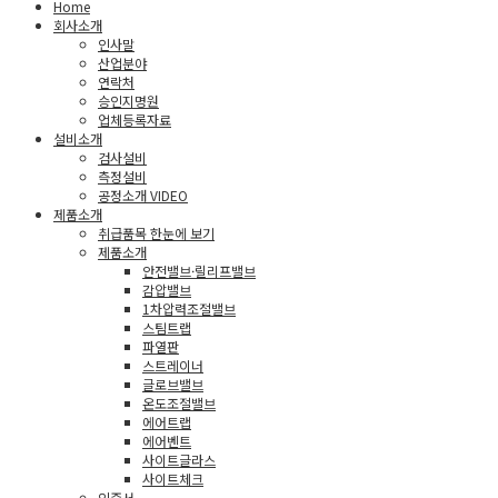
Home
회사소개
인사말
산업분야
연락처
승인지명원
업체등록자료
설비소개
검사설비
측정설비
공정소개 VIDEO
제품소개
취급품목 한눈에 보기
제품소개
안전밸브·릴리프밸브
감압밸브
1차압력조절밸브
스팀트랩
파열판
스트레이너
글로브밸브
온도조절밸브
에어트랩
에어벤트
사이트글라스
사이트체크
인증서