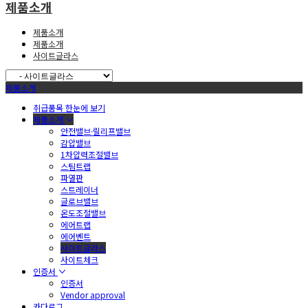
제품소개
제품소개
제품소개
사이트글라스
제품소개
취급품목 한눈에 보기
제품소개
안전밸브·릴리프밸브
감압밸브
1차압력조절밸브
스팀트랩
파열판
스트레이너
글로브밸브
온도조절밸브
에어트랩
에어벤트
사이트글라스
사이트체크
인증서
인증서
Vendor approval
카다로그