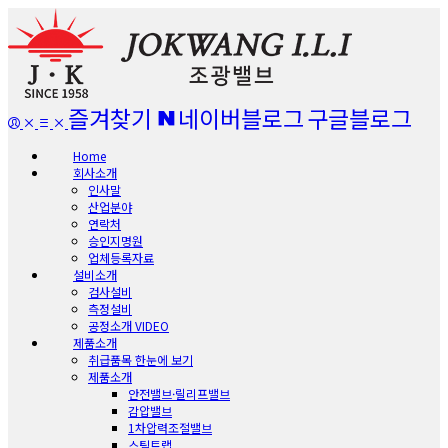
즐겨찾기
네이버블로그
구글블로그
Home
회사소개
인사말
산업분야
연락처
승인지명원
업체등록자료
설비소개
검사설비
측정설비
공정소개 VIDEO
제품소개
취급품목 한눈에 보기
제품소개
안전밸브·릴리프밸브
감압밸브
1차압력조절밸브
스팀트랩