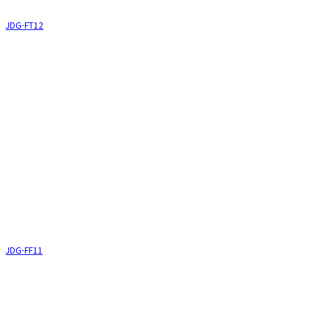
JDG-FT12
JDG-FF11