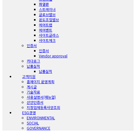
파열판
스트레이너
글로브밸브
온도조절밸브
에어트랩
에어벤트
사이트글라스
사이트체크
인증서
인증서
Vendor approval
카다로그
납품실적
납품실적
고객지원
홈페이지 운영계획
게시글
기술자료
사용설명서(매뉴얼)
산안인증서
지정업체등록사양조회
ESG경영
ENVIRONMENTAL
SOCIAL
GOVERNANCE